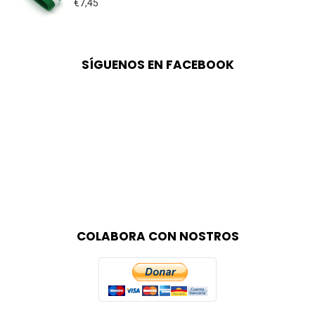
€
7,45
Valorado con
5.00
de 5
SÍGUENOS EN FACEBOOK
COLABORA CON NOSTROS