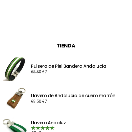
TIENDA
Pulsera de Piel Bandera Andalucía
El
El
€
8,50
€
7
precio
precio
original
actual
era:
es:
Llavero de Andalucía de cuero marrón
€8,50.
€7.
El
El
€
8,50
€
7
precio
precio
original
actual
era:
es:
Llavero Andaluz
€8,50.
€7.