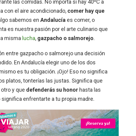
rante las comidas. No importa si hay 40ºC a
sa con el aire acondicionado,
comer hay que
i algo sabemos en
Andalucía
es comer, o
nta es nuestra pasión por el arte culinario que
 la misma
lucha
,
gazpacho o salmorejo
.
ión entre gazpacho o salmorejo una decisión
dido. En Andalucía elegir uno de los dos
 mismo es tu obligación. ¡Ojo! Eso no significa
 platos, tonterías las justas. Significa que
 otro y que
defenderás su honor
hasta las
significa enfrentarte a tu propia madre.