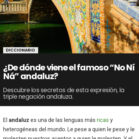
DICCIONARIO
¿De dónde viene el famoso “No Ní
Ná” andaluz?
Descubre los secretos de esta expresión, la
triple negación andaluza.
El
andaluz
es una de las lenguas más
ricas
y
heterogéneas del mundo. Le pese a quien le pese y le
molesten nuestros acentos a quien le molesten. Y el