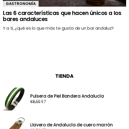
GASTRONOMÍA
Las 6 características que hacen únicos a los
bares andaluces
Y a ti, ¿qué es lo que más te gusta de un bar andaluz?
TIENDA
Pulsera de Piel Bandera Andalucía
El
El
€
8,50
€
7
precio
precio
original
actual
era:
es:
Llavero de Andalucía de cuero marrón
€8,50.
€7.