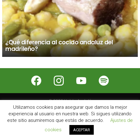
¿Qué diferencia al cocido andaluz del
madrileño?
facebook
instagram
youtube
spotify
© 2026 Hablo Andalú
Utilizamos cookies para asegurar que damos la mejor
Nosotros
Contacto
Publicidad
Aviso Legal
experiencia al usuario en nuestra web. Si sigues utilizando
este sitio asumiremos que estás de acuerdo.
Ajustes de
cookies
ACEPTAR