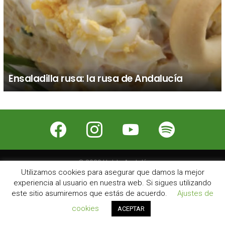
Ensaladilla rusa: la rusa de Andalucía
facebook
instagram
youtube
spotify
© 2026 Hablo Andalú
Utilizamos cookies para asegurar que damos la mejor
Nosotros
Contacto
Publicidad
Aviso Legal
experiencia al usuario en nuestra web. Si sigues utilizando
este sitio asumiremos que estás de acuerdo.
Ajustes de
cookies
ACEPTAR