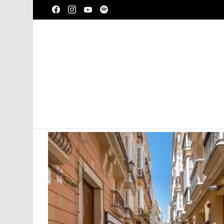
facebook
instagram
youtube
spotify
LATEST
STORIES