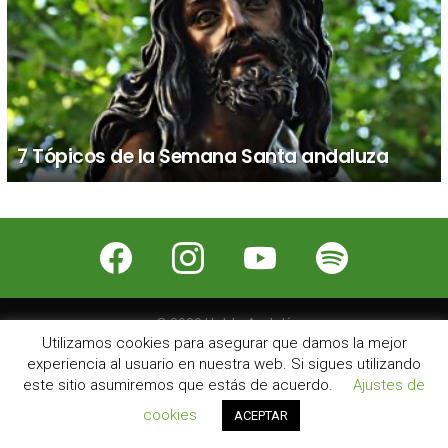
7 Tópicos de la Semana Santa andaluza
facebook
instagram
youtube
spotify
© 2026 Hablo Andalú
Utilizamos cookies para asegurar que damos la mejor
Nosotros
Contacto
Publicidad
Aviso Legal
experiencia al usuario en nuestra web. Si sigues utilizando
este sitio asumiremos que estás de acuerdo.
Ajustes de
cookies
ACEPTAR