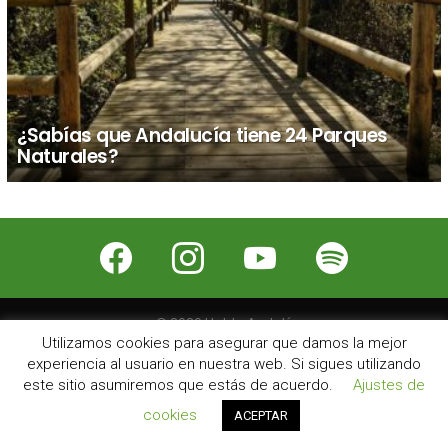
¿Sabías que Andalucía tiene 24 Parques
Naturales?
facebook
instagram
youtube
spotify
© 2026 Hablo Andalú
Utilizamos cookies para asegurar que damos la mejor
Nosotros
Contacto
Publicidad
Aviso Legal
experiencia al usuario en nuestra web. Si sigues utilizando
este sitio asumiremos que estás de acuerdo.
Ajustes de
cookies
ACEPTAR