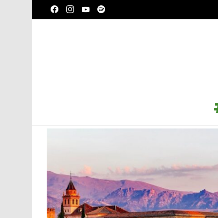
facebook
instagram
youtube
spotify
LATEST
STORIES