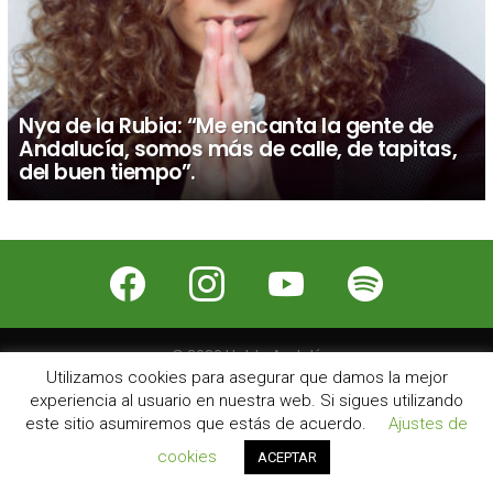
Nya de la Rubia: “Me encanta la gente de
Andalucía, somos más de calle, de tapitas,
del buen tiempo”.
facebook
instagram
youtube
spotify
© 2026 Hablo Andalú
Utilizamos cookies para asegurar que damos la mejor
Nosotros
Contacto
Publicidad
Aviso Legal
experiencia al usuario en nuestra web. Si sigues utilizando
este sitio asumiremos que estás de acuerdo.
Ajustes de
cookies
ACEPTAR