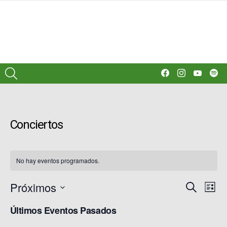
¿QUÉ
facebook
instagram
youtube
spo
BUSCAS?
Conciertos
No hay eventos programados.
Navega
Nav
Próximos
BUSCAR
LISTA
de
de
Selecciona
vist
búsque
la
Últimos Eventos Pasados
de
fecha.
y